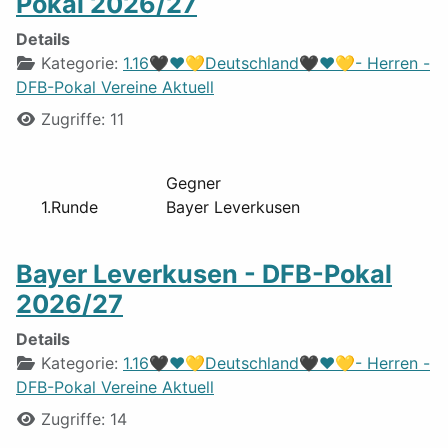
Pokal 2026/27
Details
Kategorie:
1.16🖤❤️💛Deutschland🖤❤️💛- Herren -
DFB-Pokal Vereine Aktuell
Zugriffe: 11
Gegner
1.Runde
Bayer Leverkusen
Bayer Leverkusen - DFB-Pokal
2026/27
Details
Kategorie:
1.16🖤❤️💛Deutschland🖤❤️💛- Herren -
DFB-Pokal Vereine Aktuell
Zugriffe: 14