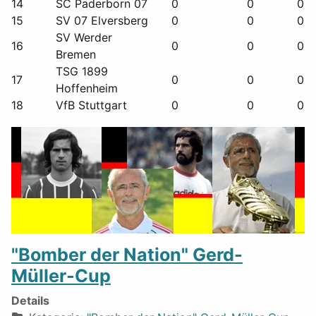
14
SC Paderborn 07
0
0
0
15
SV 07 Elversberg
0
0
0
SV Werder
16
0
0
0
Bremen
TSG 1899
17
0
0
0
Hoffenheim
18
VfB Stuttgart
0
0
0
"Bomber der Nation" Gerd-
Müller-Cup
Details