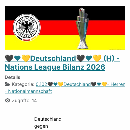
🖤❤️💛Deutschland🖤❤️💛 (H) -
Nations League Bilanz 2026
Details
Kategorie:
0.102🖤❤️💛Deutschland🖤❤️💛- Herren
- Nationalmannschaft
Zugriffe: 14
Deutschland
gegen