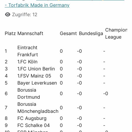
- Torfabrik Made in Germany
Zugriffe: 12
Champions
Platz
Mannschaft
Gesamt
Bundesliga
League
Eintracht
1
0
-
0
-
Frankfurt
2
1.FC Köln
0
-
0
-
3
1.FC Union Berlin
0
-
0
-
4
1.FSV Mainz 05
0
-
0
-
5
Bayer Leverkusen
0
-
0
-
Borussia
6
0
-
0
-
0
Dortmund
Borussia
7
0
-
0
-
Mönchengladbach
8
FC Augsburg
0
-
0
-
9
FC Schalke 04
0
-
0
-