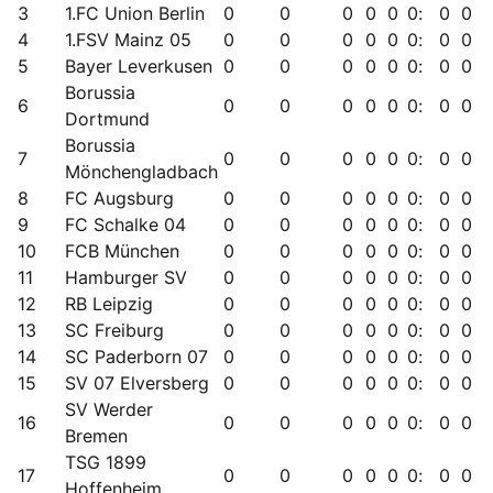
3
1.FC Union Berlin
0
0
0
0
0
0
:
0
0
4
1.FSV Mainz 05
0
0
0
0
0
0
:
0
0
5
Bayer Leverkusen
0
0
0
0
0
0
:
0
0
Borussia
6
0
0
0
0
0
0
:
0
0
Dortmund
Borussia
7
0
0
0
0
0
0
:
0
0
Mönchengladbach
8
FC Augsburg
0
0
0
0
0
0
:
0
0
9
FC Schalke 04
0
0
0
0
0
0
:
0
0
10
FCB München
0
0
0
0
0
0
:
0
0
11
Hamburger SV
0
0
0
0
0
0
:
0
0
12
RB Leipzig
0
0
0
0
0
0
:
0
0
13
SC Freiburg
0
0
0
0
0
0
:
0
0
14
SC Paderborn 07
0
0
0
0
0
0
:
0
0
15
SV 07 Elversberg
0
0
0
0
0
0
:
0
0
SV Werder
16
0
0
0
0
0
0
:
0
0
Bremen
TSG 1899
17
0
0
0
0
0
0
:
0
0
Hoffenheim