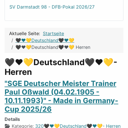
SV Darmstadt 98 - DFB-Pokal 2026/27
Aktuelle Seite:
Startseite
🖤❤️💛Deutschland🖤❤️💛
🖤❤️💛Deutschland🖤❤️💛 Herren
🖤❤️💛Deutschland🖤❤️💛-
Herren
"SGE Deutscher Meister Trainer
Paul Oßwald (04.02.1905 -
10.11.1993)" - Made in Germany-
Cup 2025/26
Details
Kategorie:
320🖤❤️💛Deutschland🖤❤️💛- Herren