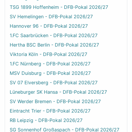
TSG 1899 Hoffenheim - DFB-Pokal 2026/27
SV Hemelingen - DFB-Pokal 2026/27
Hannover 96 - DFB-Pokal 2026/27
1.FC Saarbrücken - DFB-Pokal 2026/27
Hertha BSC Berlin - DFB-Pokal 2026/27
Viktoria Köln - DFB-Pokal 2026/27
1.FC Nürnberg - DFB-Pokal 2026/27
MSV Duisburg - DFB-Pokal 2026/27
SV 07 Elversberg - DFB-Pokal 2026/27
Lüneburger SK Hansa - DFB-Pokal 2026/27
SV Werder Bremen - DFB-Pokal 2026/27
Eintracht Trier - DFB-Pokal 2026/27
RB Leipzig - DFB-Pokal 2026/27
SG Sonnenhof Großaspach - DFB-Pokal 2026/27