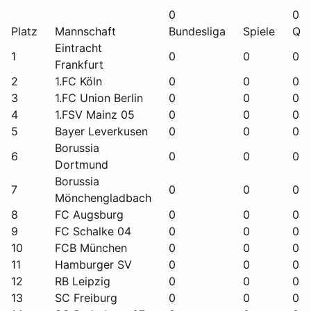
0
0
Platz
Mannschaft
Bundesliga
Spiele
Qu
Eintracht
1
0
0
0
Frankfurt
2
1.FC Köln
0
0
0
3
1.FC Union Berlin
0
0
0
4
1.FSV Mainz 05
0
0
0
5
Bayer Leverkusen
0
0
0
Borussia
6
0
0
0
Dortmund
Borussia
7
0
0
0
Mönchengladbach
8
FC Augsburg
0
0
0
9
FC Schalke 04
0
0
0
10
FCB München
0
0
0
11
Hamburger SV
0
0
0
12
RB Leipzig
0
0
0
13
SC Freiburg
0
0
0