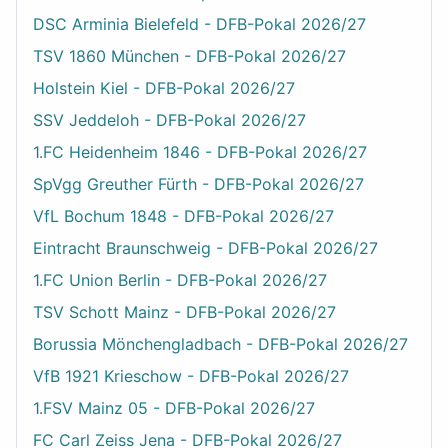
DSC Arminia Bielefeld - DFB-Pokal 2026/27
TSV 1860 München - DFB-Pokal 2026/27
Holstein Kiel - DFB-Pokal 2026/27
SSV Jeddeloh - DFB-Pokal 2026/27
1.FC Heidenheim 1846 - DFB-Pokal 2026/27
SpVgg Greuther Fürth - DFB-Pokal 2026/27
VfL Bochum 1848 - DFB-Pokal 2026/27
Eintracht Braunschweig - DFB-Pokal 2026/27
1.FC Union Berlin - DFB-Pokal 2026/27
TSV Schott Mainz - DFB-Pokal 2026/27
Borussia Mönchengladbach - DFB-Pokal 2026/27
VfB 1921 Krieschow - DFB-Pokal 2026/27
1.FSV Mainz 05 - DFB-Pokal 2026/27
FC Carl Zeiss Jena - DFB-Pokal 2026/27