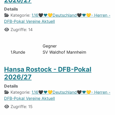
2026/27
Details
Kategorie:
1.16🖤❤️💛Deutschland🖤❤️💛- Herren -
DFB-Pokal Vereine Aktuell
Zugriffe: 14
Gegner
1.Runde
SV Waldhof Mannheim
Hansa Rostock - DFB-Pokal
2026/27
Details
Kategorie:
1.16🖤❤️💛Deutschland🖤❤️💛- Herren -
DFB-Pokal Vereine Aktuell
Zugriffe: 15