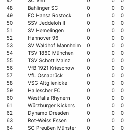
47
SC Verl
0
0
0
48
Bahlinger SC
0
0
0
49
FC Hansa Rostock
0
0
0
50
SSV Jeddeloh II
0
0
0
51
SV Hemelingen
0
0
0
52
Hannover 96
0
0
0
53
SV Waldhof Mannheim
0
0
0
54
TSV 1860 München
0
0
0
55
TSV Schott Mainz
0
0
0
56
VfB 1921 Krieschow
0
0
0
57
VfL Osnabrück
0
0
0
58
VSG Altglienicke
0
0
0
59
Hallescher FC
0
0
0
60
Westfalia Rhynern
0
0
0
61
Würzburger Kickers
0
0
0
62
Dynamo Dresden
0
0
0
63
Rot-Weiss Essen
0
0
0
64
SC Preußen Münster
0
0
0