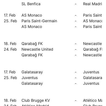
SL Benfica
-
Real Madrid
17. Feb
AS Monaco
-
Paris Saint-
25. Feb
Paris Saint-Germain
-
AS Monaco
AS Monaco
-
Paris Saint-
18. Feb
Qarabağ FK
-
Newcastle U
24. Feb
Newcastle United
-
Qarabağ FK
Qarabağ FK
-
Newcastle U
17. Feb
Galatasaray
-
Juventus
25. Feb
Juventus
-
Galatasaray
Galatasaray
-
Juventus
18. Feb
Club Brugge KV
-
Atlético Mad
24. Feb
Atlético Madrid
-
Club Brugge