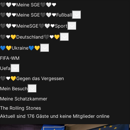
🖤🤍❤️Meine SGE🖤🤍❤️
Weitere Informationen
🖤🤍❤️Meine SGE🖤🤍❤️Fußball
Weitere Informationen:
🖤🤍❤️MeineSGE🖤🤍❤️Sport
Weitere Informationen: 🖤❤
🖤❤️💛Deutschland🖤❤️💛
Weitere Informationen: 💙💛Ukraine
💙💛Ukraine💙💛
FIFA-WM
Weitere Informationen: Uefa
Uefa
🖤❤️💛Gegen das Vergessen
Weitere Informationen: Mein Besuch
Mein Besuch
Meine Schatzkammer
The Rolling Stones
Aktuell sind 176 Gäste und keine Mitglieder online