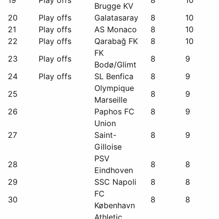
Brugge KV
20
Play offs
Galatasaray
8
10
21
Play offs
AS Monaco
8
10
22
Play offs
Qarabağ FK
8
10
FK
23
Play offs
8
9
Bodø/Glimt
24
Play offs
SL Benfica
8
9
Olympique
25
8
9
Marseille
26
Paphos FC
8
9
Union
27
Saint-
8
9
Gilloise
PSV
28
8
8
Eindhoven
29
SSC Napoli
8
8
FC
30
8
8
København
Athletic