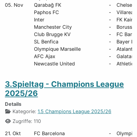
05. Nov
Qarabağ FK
-
Chelsea
Paphos FC
-
Villareal
Inter
-
FK Kaira
Manchester City
-
Borussi
Club Brugge KV
-
FC Barc
SL Benfica
-
Bayer Le
Olympique Marseille
-
Atalanta
AFC Ajax
-
Galatasa
Newcastle United
-
Athletic
3.Spieltag - Champions League
2025/26
Details
Kategorie:
1.5 Champions League 2025/26
Zugriffe: 110
21. Okt
FC Barcelona
-
Olympiak