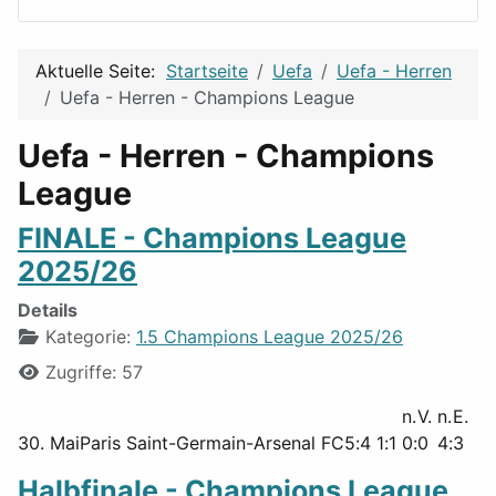
Aktuelle Seite:
Startseite
Uefa
Uefa - Herren
Uefa - Herren - Champions League
Uefa - Herren - Champions
League
FINALE - Champions League
2025/26
Details
Kategorie:
1.5 Champions League 2025/26
Zugriffe: 57
n.
V.
n.
E.
30. Mai
Paris Saint-Germain
-
Arsenal FC
5
:
4
1
:
1
0
:
0
4
:
3
Halbfinale - Champions League