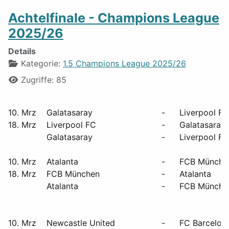
Achtelfinale - Champions League
2025/26
Details
Kategorie:
1.5 Champions League 2025/26
Zugriffe: 85
10. Mrz
Galatasaray
-
Liverpool FC
18. Mrz
Liverpool FC
-
Galatasaray
Galatasaray
-
Liverpool FC
10. Mrz
Atalanta
-
FCB Münche
18. Mrz
FCB München
-
Atalanta
Atalanta
-
FCB Münche
10. Mrz
Newcastle United
-
FC Barcelon