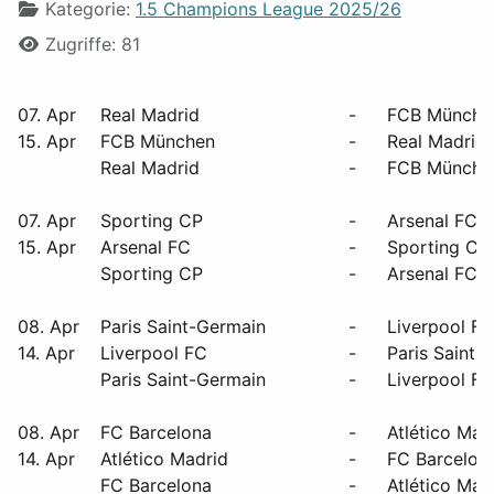
Kategorie:
1.5 Champions League 2025/26
Zugriffe: 81
07. Apr
Real Madrid
-
FCB Münche
15. Apr
FCB München
-
Real Madrid
Real Madrid
-
FCB Münche
07. Apr
Sporting CP
-
Arsenal FC
15. Apr
Arsenal FC
-
Sporting CP
Sporting CP
-
Arsenal FC
08. Apr
Paris Saint-Germain
-
Liverpool FC
14. Apr
Liverpool FC
-
Paris Saint-
Paris Saint-Germain
-
Liverpool FC
08. Apr
FC Barcelona
-
Atlético Mad
14. Apr
Atlético Madrid
-
FC Barcelon
FC Barcelona
-
Atlético Mad