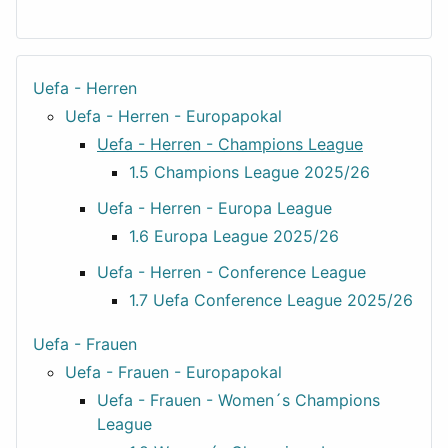
Uefa - Herren
Uefa - Herren - Europapokal
Uefa - Herren - Champions League
1.5 Champions League 2025/26
Uefa - Herren - Europa League
1.6 Europa League 2025/26
Uefa - Herren - Conference League
1.7 Uefa Conference League 2025/26
Uefa - Frauen
Uefa - Frauen - Europapokal
Uefa - Frauen - Women´s Champions
League