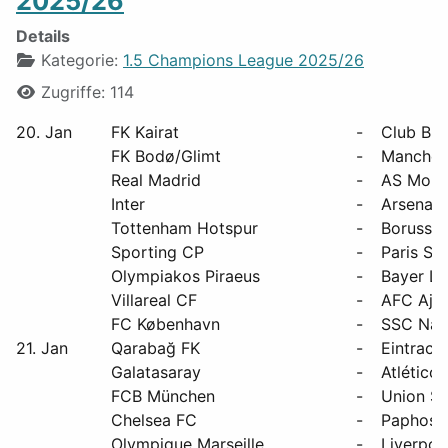
2025/26
Details
Kategorie:
1.5 Champions League 2025/26
Zugriffe: 114
20. Jan
FK Kairat
-
Club Br
FK Bodø/Glimt
-
Manchest
Real Madrid
-
AS Mon
Inter
-
Arsenal 
Tottenham Hotspur
-
Borussi
Sporting CP
-
Paris Sa
Olympiakos Piraeus
-
Bayer Le
Villareal CF
-
AFC Aja
FC København
-
SSC Nap
21. Jan
Qarabağ FK
-
Eintrach
Galatasaray
-
Atlético
FCB München
-
Union Sa
Chelsea FC
-
Paphos 
Olympique Marseille
-
Liverpoo