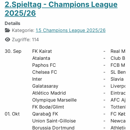
2.Spieltag - Champions League
2025/26
Details
Kategorie:
1.5 Champions League 2025/26
Zugriffe: 114
30. Sep
FK Kairat
-
Real Mad
Atalanta
-
Club Br
Paphos FC
-
FCB Mün
Chelsea FC
-
SL Benfi
Inter
-
Slavia P
Galatasaray
-
Liverpoo
Atlético Madrid
-
Eintrach
Olympique Marseille
-
AFC Aja
FK Bodø/Glimt
-
Tottenh
01. Okt
Qarabağ FK
-
FC Købe
Union Saint-Gilloise
-
Newcastl
Borussia Dortmund
-
Athletic