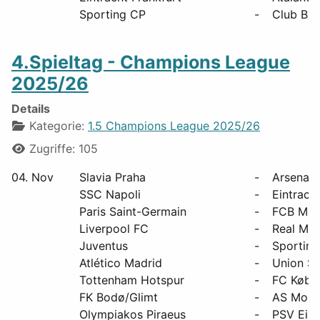
Sporting CP
-
Club Br
4.Spieltag - Champions League
2025/26
Details
Kategorie:
1.5 Champions League 2025/26
Zugriffe: 105
04. Nov
Slavia Praha
-
Arsenal 
SSC Napoli
-
Eintrach
Paris Saint-Germain
-
FCB Mün
Liverpool FC
-
Real Mad
Juventus
-
Sportin
Atlético Madrid
-
Union Sa
Tottenham Hotspur
-
FC Købe
FK Bodø/Glimt
-
AS Mon
Olympiakos Piraeus
-
PSV Ein