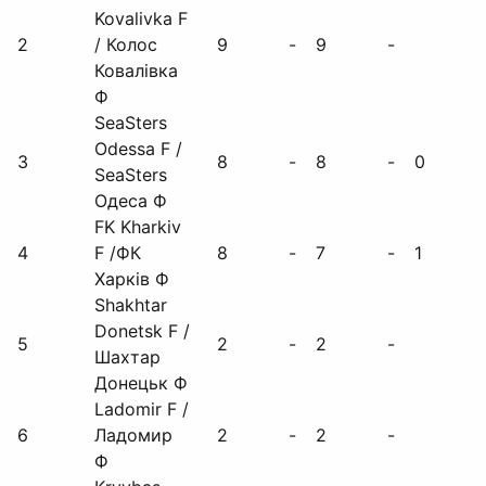
Kovalivka F
2
/ Колос
9
-
9
-
Ковалівка
Ф
SeaSters
Odessa F /
3
8
-
8
-
0
SeaSters
Одеса Ф
FK Kharkiv
4
F /ФК
8
-
7
-
1
Харків Ф
Shakhtar
Donetsk F /
5
2
-
2
-
Шахтар
Донецьк Ф
Ladomir F /
6
Ладомир
2
-
2
-
Ф