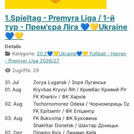
1.Spieltag - Premyra Liga / 1-й
тур - Прем'єра Ліга 💙💛Ukraine
💙💛
Details
Kategorie:
20.2💙💛Ukraine💙💛 Fußball - Herren
- Premyer Liga 2026/27
Zugriffe: 29
31. Jul
Zorya Lugansk / Зоря Луганськ
01. Aug
Kryvbas Kryvyi Rih / Кривбас Кривий Ріг
FK Kharkiv / ФК Харків
02. Aug
Tschornomorez Odesa / Чорноморець Оде
FK Epitsentr / ФК Епіцентр
03. Aug
FK Bukovina / ФК Буковина
Shakhtar Donetsk / Шахтар Донецьк
02. Dez
Dinamo Kyiv / Динамо Київ