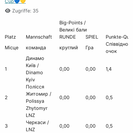
Cup💙💛
Zugriffe: 35
Big-Points /
Великі бали
Platz
Mannschaft
RUNDE
SPIEL
Punkte-Quo
Співвіднош
Місце
команда
круглий
Гра
очок
Динамо
Київ /
1
0,00
0,00
1,4
Dinamo
Kyiv
Полісся
Житомир /
2
0,00
0,00
0,5
Polissya
Zhytomyr
LNZ
Черкаси /
3
0,00
0,00
0,5
LNZ