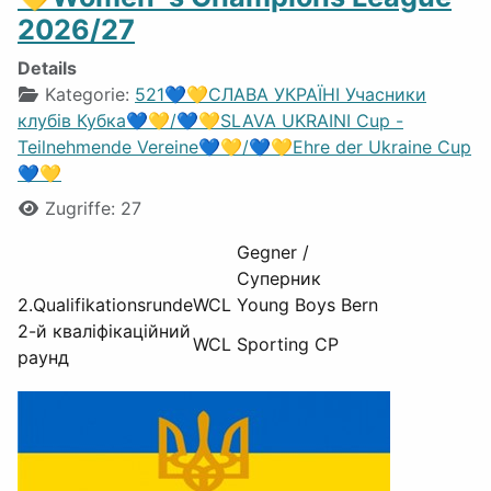
2026/27
Details
Kategorie:
521💙💛СЛАВА УКРАЇНІ Учасники
клубів Кубка💙💛/💙💛SLAVA UKRAINI Cup -
Teilnehmende Vereine💙💛/💙💛Ehre der Ukraine Cup
💙💛
Zugriffe: 27
Gegner /
Супер
2.Qualifikationsrunde
WCL
Young Boys Bern
2-й кваліфікаційний
WCL
Sporting CP
раунд