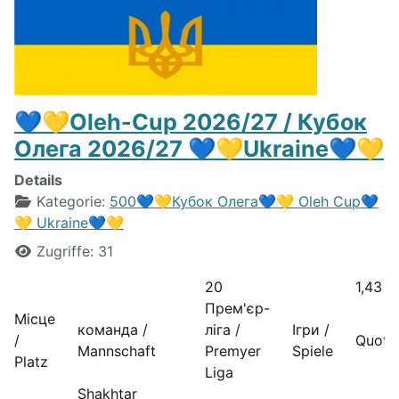
💙💛Oleh-Cup 2026/27 / Кубок
Олега 2026/27 💙💛Ukraine💙💛
Details
Kategorie:
500💙💛Кубок Олега💙💛 Oleh Cup💙
💛 Ukraine💙💛
Zugriffe: 31
20
1,43
Прем'єр-
Місце
команда /
ліга /
Ігри /
/
Quote
Mannschaft
Premyer
Spiele
Platz
Liga
Shakhtar