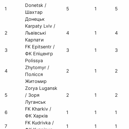
Donetsk /
1
5
1
5
Шахтар
Донецьк
Karpaty Lviv /
2
Львівські
4
1
4
Карпати
FK Epitsentr /
3
3
1
3
ФК Епіцентр
Polissya
Zhytomyr /
4
2
1
2
Полісся
Житомир
Zorya Lugansk
5
/ Зоря
2
1
2
Луганськ
FK Kharkiv /
6
1
1
1
ФК Харків
FK Kudrivka /
7
1
1
1