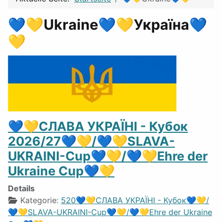
💙💛Ukraine💙💛Україна💙
💛
💙💛СЛАВА УКРАЇНІ - Кубок
2026/27💙💛/💙💛SLAVA-
UKRAINI-Cup💙💛/💙💛Ehre der
Ukraine Cup💙💛
Details
Kategorie:
520💙💛СЛАВА УКРАЇНІ - Кубок💙💛/
💙💛SLAVA-UKRAINI-Cup💙💛/💙💛Ehre der Ukraine