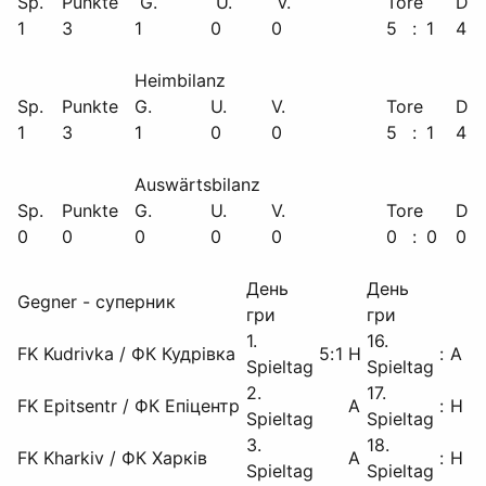
Sp.
Punkte
G.
U.
V.
Tore
Diff
1
3
1
0
0
5
:
1
4
Heimbilanz
Sp.
Punkte
G.
U.
V.
Tore
Diff
1
3
1
0
0
5
:
1
4
Auswärtsbilanz
Sp.
Punkte
G.
U.
V.
Tore
Diff
0
0
0
0
0
0
:
0
0
День
День
Gegner - суперник
гри
гри
1.
16.
FK Kudrivka / ФК Кудрівка
5
:
1
H
:
A
Spieltag
Spieltag
2.
17.
FK Epitsentr / ФК Епіцентр
A
:
H
Spieltag
Spieltag
3.
18.
FK Kharkiv / ФК Харків
A
:
H
Spieltag
Spieltag