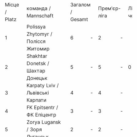
Місце
Загалом
команда /
Прем'єр-
Ліг
/
/
Mannschaft
ліга
чем
Platz
Gesamt
Polissya
Zhytomyr /
1
6
-
2
-
Полісся
Житомир
Shakhtar
Donetsk /
2
5
-
5
-
0
Шахтар
Донецьк
Karpaty Lviv /
3
Львівські
4
-
4
-
Карпати
FK Epitsentr /
4
3
-
3
-
ФК Епіцентр
Zorya Lugansk
5
/ Зоря
2
-
2
-
Луганськ