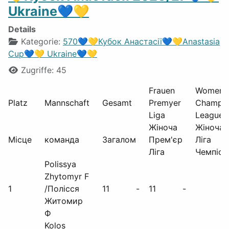
Ukraine💙💛
Details
Kategorie:
570💙💛Кубок Анастасії💙💛Anastasia
Cup💙💛 Ukraine💙💛
Zugriffe: 45
Frauen
Women´
Platz
Mannschaft
Gesamt
Premyer
Champio
Liga
League
Жіноча
Жіноча
Місце
команда
Загалом
Прем'єр
Ліга
Ліга
Чемпіон
Polissya
Zhytomyr F
1
/Полісся
11
-
11
-
Житомир
Ф
Kolos