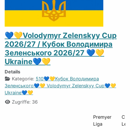
💙💛Volodymyr Zelenskyy Cup
2026/27 / Кубок Володимира
Зеленського 2026/27 💙💛
Ukraine💙💛
Details
Kategorie:
510💙💛Кубок Володимира
Зеленського💙💛 Volodymyr Zelenskyy Cup💙💛
Ukraine💙💛
Zugriffe: 36
Premyer
Cha
Liga
Lea