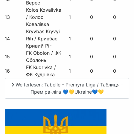
Верес
Kolos Kovalivka
13
/ Колос
1
0
0
Ковалівка
Kryvbas Kryvyi
14
Rih / Кривбас
1
0
0
Кривий Ріг
FK Obolon / ФК
15
1
0
0
Оболонь
FK Kudrivka /
16
1
0
0
ФК Кудрівка
Weiterlesen: Tabelle - Premyra Liga / Таблиця -
Преміра-ліга 💙💛Ukraine💙💛