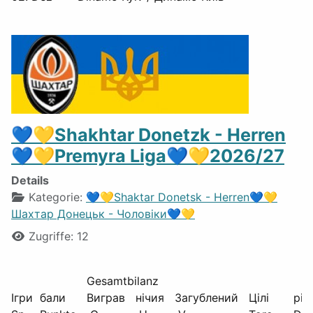
💙💛Shakhtar Donetzk - Herren
💙💛Premyra Liga💙💛2026/27
Details
Kategorie:
💙💛Shaktar Donetsk - Herren💙💛
Шахтар Донецьк - Чоловіки💙💛
Zugriffe: 12
Gesamtbilanz
Ігри
бали
Виграв
нічия
Загублений
Цілі
різ