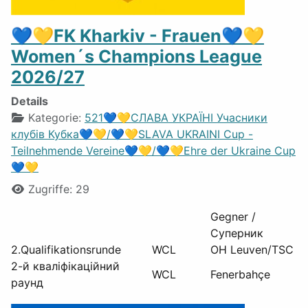
💙💛FK Kharkiv - Frauen💙💛
Women´s Champions League
2026/27
Details
Kategorie:
521💙💛СЛАВА УКРАЇНІ Учасники
клубів Кубка💙💛/💙💛SLAVA UKRAINI Cup -
Teilnehmende Vereine💙💛/💙💛Ehre der Ukraine Cup
💙💛
Zugriffe: 29
Gegner /
Суп
2.Qualifikationsrunde
WCL
OH Leuven/TSC
2-й кваліфікаційний
WCL
Fenerbahçe
раунд