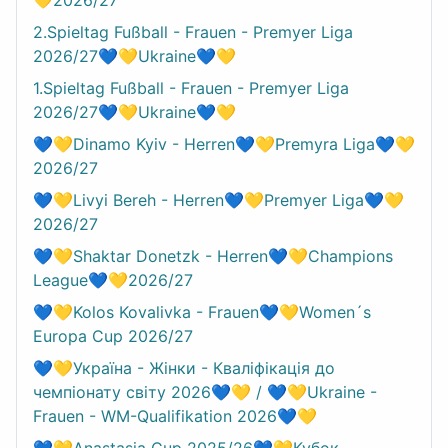
2.Spieltag Fußball - Frauen - Premyer Liga
2026/27💙💛Ukraine💙💛
1.Spieltag Fußball - Frauen - Premyer Liga
2026/27💙💛Ukraine💙💛
💙💛Dinamo Kyiv - Herren💙💛Premyra Liga💙💛
2026/27
💙💛Livyi Bereh - Herren💙💛Premyer Liga💙💛
2026/27
💙💛Shaktar Donetzk - Herren💙💛Champions
League💙💛2026/27
💙💛Kolos Kovalivka - Frauen💙💛Women´s
Europa Cup 2026/27
💙💛Україна - Жінки - Кваліфікація до
чемпіонату світу 2026💙💛 / 💙💛Ukraine -
Frauen - WM-Qualifikation 2026💙💛
💙💛Anastasia Cup 2025/26💙💛Кубок