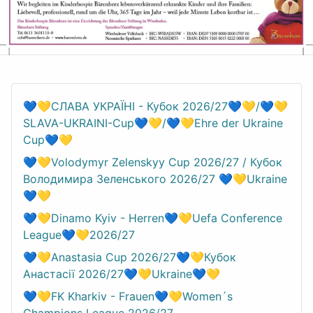
💙💛СЛАВА УКРАЇНІ - Кубок 2026/27💙💛/💙💛
SLAVA-UKRAINI-Cup💙💛/💙💛Ehre der Ukraine
Cup💙💛
💙💛Volodymyr Zelenskyy Cup 2026/27 / Кубок
Володимира Зеленського 2026/27 💙💛Ukraine
💙💛
💙💛Dinamo Kyiv - Herren💙💛Uefa Conference
League💙💛2026/27
💙💛Anastasia Cup 2026/27💙💛Кубок
Анастасії 2026/27💙💛Ukraine💙💛
💙💛FK Kharkiv - Frauen💙💛Women´s
Champions League 2026/27