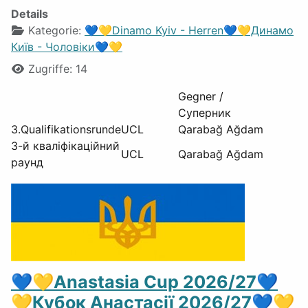
Details
Kategorie:
💙💛Dinamo Kyiv - Herren💙💛Динамо
Київ - Чоловіки💙💛
Zugriffe: 14
Gegner /
Супе
3.Qualifikationsrunde
UCL
Qarabağ Ağdam
3-й кваліфікаційний
UCL
Qarabağ Ağdam
раунд
💙💛Anastasia Cup 2026/27💙
💛Кубок Анастасії 2026/27💙💛