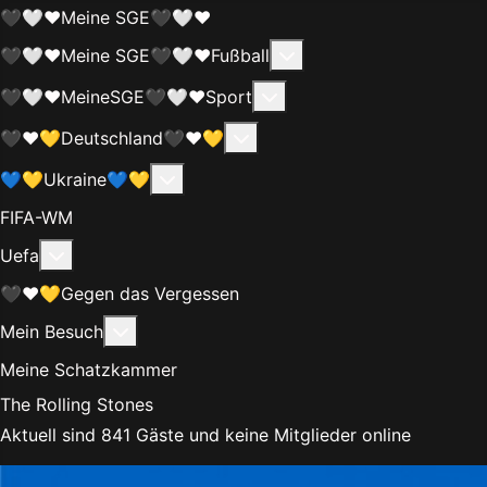
🖤🤍❤️Meine SGE🖤🤍❤️
Weitere Informationen
🖤🤍❤️Meine SGE🖤🤍❤️Fußball
Weitere Informationen:
🖤🤍❤️MeineSGE🖤🤍❤️Sport
Weitere Informationen: 🖤❤
🖤❤️💛Deutschland🖤❤️💛
Weitere Informationen: 💙💛Ukraine
💙💛Ukraine💙💛
FIFA-WM
Weitere Informationen: Uefa
Uefa
🖤❤️💛Gegen das Vergessen
Weitere Informationen: Mein Besuch
Mein Besuch
Meine Schatzkammer
The Rolling Stones
Aktuell sind 841 Gäste und keine Mitglieder online