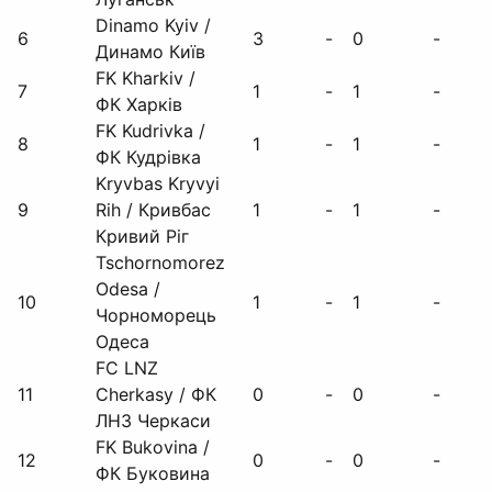
Dinamo Kyiv /
6
3
-
0
-
Динамо Київ
FK Kharkiv /
7
1
-
1
-
ФК Харків
FK Kudrivka /
8
1
-
1
-
ФК Кудрівка
Kryvbas Kryvyi
9
Rih / Кривбас
1
-
1
-
Кривий Ріг
Tschornomorez
Odesa /
10
1
-
1
-
Чорноморець
Одеса
FC LNZ
11
Cherkasy / ФК
0
-
0
-
ЛНЗ Черкаси
FK Bukovina /
12
0
-
0
-
ФК Буковина