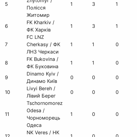
Zhytomyr /
5
1
3
1
Полісся
Житомир
FK Kharkiv /
6
1
3
1
ФК Харків
FC LNZ
7
Cherkasy / ФК
1
1
0
ЛНЗ Черкаси
FK Bukovina /
8
1
1
0
ФК Буковина
Dinamo Kyiv /
9
0
0
0
Динамо Київ
Livyi Bereh /
10
0
0
0
Лівий Берег
Tschornomorez
Odesa /
11
1
0
0
Чорноморець
Одеса
NK Veres / НК
12
1
0
0