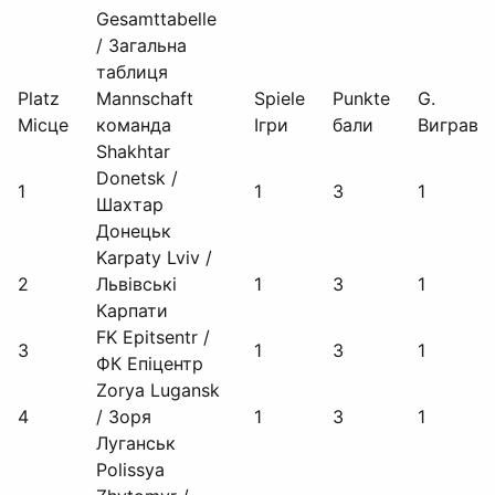
Gesamttabelle
/ Загальна
таблиця
Platz
Mannschaft
Spiele
Punkte
G.
Місце
команда
Ігри
бали
Виграв
Shakhtar
Donetsk /
1
1
3
1
Шахтар
Донецьк
Karpaty Lviv /
2
Львівські
1
3
1
Карпати
FK Epitsentr /
3
1
3
1
ФК Епіцентр
Zorya Lugansk
4
/ Зоря
1
3
1
Луганськ
Polissya