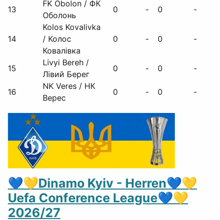
FK Obolon / ФК
13
0
-
0
-
Оболонь
Kolos Kovalivka
14
/ Колос
0
-
0
-
Ковалівка
Livyi Bereh /
15
0
-
0
-
Лівий Берег
NK Veres / НК
16
0
-
0
-
Верес
💙💛Dinamo Kyiv - Herren💙💛
Uefa Conference League💙💛
2026/27