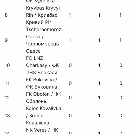
ФК Кудрівка
Kryvbas Kryvyi
8
Rih / Кривбас
1
1
1
Кривий Ріг
Tschornomorez
Odesa /
9
1
1
1
Чорноморець
Одеса
FC LNZ
10
Cherkasy / ФК
0
1
0
ЛНЗ Черкаси
FK Bukovina /
11
0
1
0
ФК Буковина
FK Obolon / ФК
12
0
1
0
Оболонь
Kolos Kovalivka
13
/ Колос
0
1
0
Ковалівка
NK Veres / НК
14
0
1
0