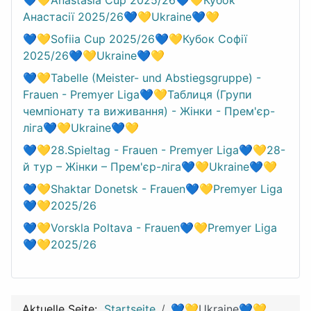
Анастасії 2025/26💙💛Ukraine💙💛
💙💛Sofiia Cup 2025/26💙💛Кубок Софії
2025/26💙💛Ukraine💙💛
💙💛Tabelle (Meister- und Abstiegsgruppe) -
Frauen - Premyer Liga💙💛Таблиця (Групи
чемпіонату та виживання) - Жінки - Прем'єр-
ліга💙💛Ukraine💙💛
💙💛28.Spieltag - Frauen - Premyer Liga💙💛28-
й тур – Жінки – Прем'єр-ліга💙💛Ukraine💙💛
💙💛Shaktar Donetsk - Frauen💙💛Premyer Liga
💙💛2025/26
💙💛Vorskla Poltava - Frauen💙💛Premyer Liga
💙💛2025/26
Aktuelle Seite:
Startseite
💙💛Ukraine💙💛