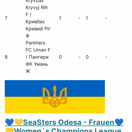
Kryvbas
Kryvyj Rih
F /
7
1
-
1
-
Кривбас
Кривий Ріг
Ф
Panthers
FC Uman F
8
/ Пантери
0
-
0
-
ФК Умань
Ж
💙💛SeaSters Odesa - Frauen💙
💛Women´s Champions League