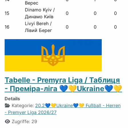
Верес
Dinamo Kyiv /
15
0
0
0
Динамо Київ
Livyi Bereh /
16
0
0
0
Лівий Берег
Tabelle - Premyra Liga / Таблиця
- Преміра-ліга 💙💛Ukraine💙💛
Details
Kategorie:
20.2💙💛Ukraine💙💛 Fußball - Herren
- Premyer Liga 2026/27
Zugriffe: 29