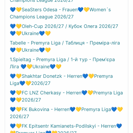
💙💛SeaSters Odesa - Frauen💙💛Women´s
Champions League 2026/27
💙💛Oleh-Cup 2026/27 / Кубок Олега 2026/27
💙💛Ukraine💙💛
Tabelle - Premyra Liga / Таблиця - Преміра-ліга
💙💛Ukraine💙💛
1.Spieltag - Premyra Liga / 1-й тур - Прем'єра
Ліга 💙💛Ukraine💙💛
💙💛Shakhtar Donetzk - Herren💙💛Premyra
Liga💙💛2026/27
💙💛FC LNZ Cherkasy - Herren💙💛Premyra Liga
💙💛2026/27
💙💛FK Bukovina - Herren💙💛Premyra Liga💙💛
2026/27
💙💛FK Epitsentr Kamianets-Podilskyi - Herren💙
💛Premyer Liga💙💛2026/27