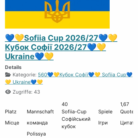
💙💛Sofiia Cup 2026/27💙💛
Кубок Софії 2026/27💙💛
Ukraine💙💛
Details
Kategorie:
560💙💛Кубок Софії💙💛 Sofiia Cup💙
💛 Ukraine💙💛
Zugriffe: 43
40
1,67
Platz
Mannschaft
Sofiia-Cup
Spiele
Quote
Софійський
Місце
команда
Ігри
Цитата
кубок
Polissya