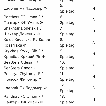
5.
Ladomir F / Ладомир Ф
H
Spieltag
Panthers FC Uman F /
6.
A
Пантери ФК Умань Ж
Spieltag
Shakhtar Donetsk F /
7.
H
Шахтар Донецьк Ф
Spieltag
Kolos Kovalivka F / Колос
8.
A
Ковалівка Ф
Spieltag
Kryvbas Kryvyj Rih F /
9.
H
Кривбас Кривий Ріг Ф
Spieltag
SeaSters Odesa F /
10.
A
SeaSters Одеса Ф
Spieltag
Polissya Zhytomyr F /
11.
H
Полісся Житомир Ф
Spieltag
12.
Ladomir F / Ладомир Ф
A
Spieltag
Panthers FC Uman F /
13.
H
Пантери ФК Умань Ж
Spieltag