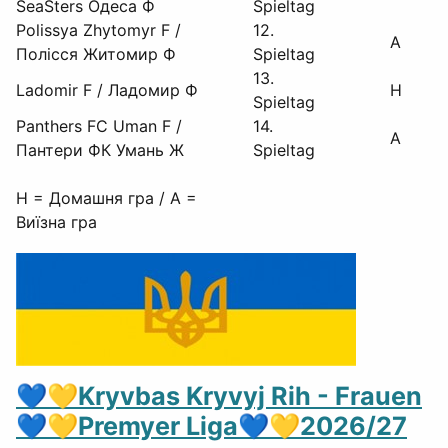
SeaSters Одеса Ф
Spieltag
Polissya Zhytomyr F /
12.
A
Полісся Житомир Ф
Spieltag
13.
Ladomir F / Ладомир Ф
H
Spieltag
Panthers FC Uman F /
14.
A
Пантери ФК Умань Ж
Spieltag
H = Домашня гра / A =
Виїзна гра
💙💛Kryvbas Kryvyj Rih - Frauen
💙💛Premyer Liga💙💛2026/27