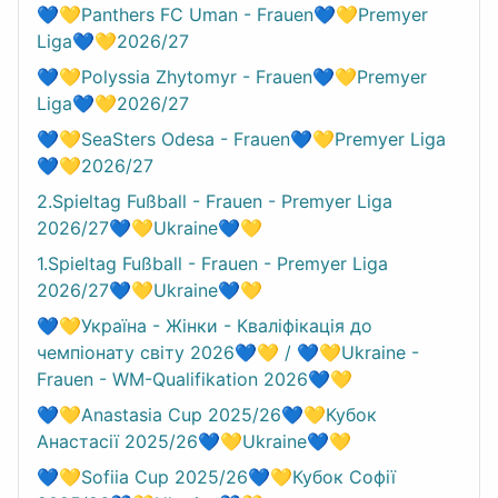
💙💛Panthers FC Uman - Frauen💙💛Premyer
Liga💙💛2026/27
💙💛Polyssia Zhytomyr - Frauen💙💛Premyer
Liga💙💛2026/27
💙💛SeaSters Odesa - Frauen💙💛Premyer Liga
💙💛2026/27
2.Spieltag Fußball - Frauen - Premyer Liga
2026/27💙💛Ukraine💙💛
1.Spieltag Fußball - Frauen - Premyer Liga
2026/27💙💛Ukraine💙💛
💙💛Україна - Жінки - Кваліфікація до
чемпіонату світу 2026💙💛 / 💙💛Ukraine -
Frauen - WM-Qualifikation 2026💙💛
💙💛Anastasia Cup 2025/26💙💛Кубок
Анастасії 2025/26💙💛Ukraine💙💛
💙💛Sofiia Cup 2025/26💙💛Кубок Софії