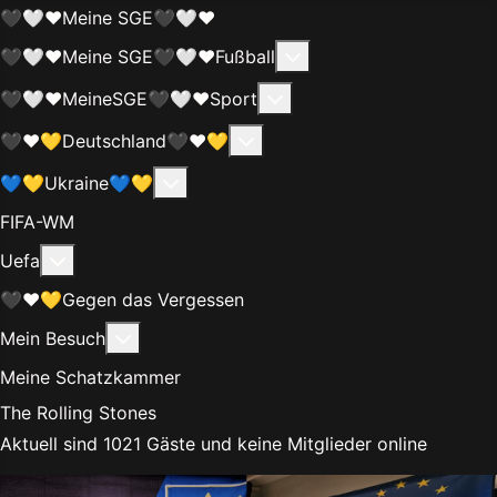
🖤🤍❤️Meine SGE🖤🤍❤️
Weitere Informationen
🖤🤍❤️Meine SGE🖤🤍❤️Fußball
Weitere Informationen:
🖤🤍❤️MeineSGE🖤🤍❤️Sport
Weitere Informationen: 🖤❤
🖤❤️💛Deutschland🖤❤️💛
Weitere Informationen: 💙💛Ukraine
💙💛Ukraine💙💛
FIFA-WM
Weitere Informationen: Uefa
Uefa
🖤❤️💛Gegen das Vergessen
Weitere Informationen: Mein Besuch
Mein Besuch
Meine Schatzkammer
The Rolling Stones
Aktuell sind 1021 Gäste und keine Mitglieder online