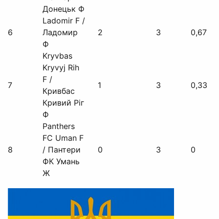
Донецьк Ф
Ladomir F /
6
Ладомир
2
3
0,67
Ф
Kryvbas
Kryvyj Rih
F /
7
1
3
0,33
Кривбас
Кривий Ріг
Ф
Panthers
FC Uman F
8
/ Пантери
0
3
0
ФК Умань
Ж