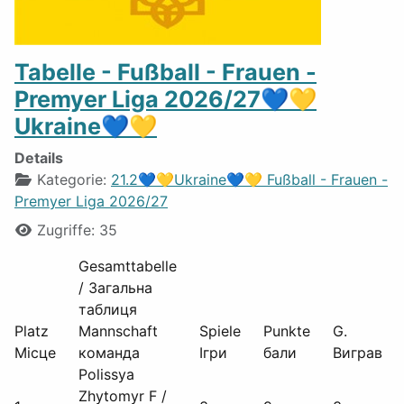
Tabelle - Fußball - Frauen -
Premyer Liga 2026/27💙💛
Ukraine💙💛
Details
Kategorie:
21.2💙💛Ukraine💙💛 Fußball - Frauen -
Premyer Liga 2026/27
Zugriffe: 35
Gesamttabelle
/ Загальна
таблиця
Platz
Mannschaft
Spiele
Punkte
G.
Місце
команда
Ігри
бали
Виграв
Polissya
Zhytomyr F /