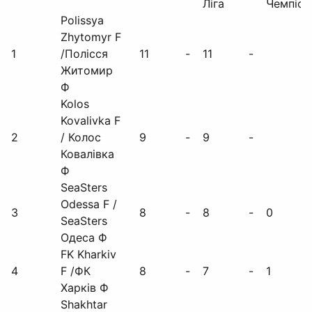
Ліга
Чемпіон
Polissya
Zhytomyr F
1
/Полісся
11
-
11
-
Житомир
Ф
Kolos
Kovalivka F
2
/ Колос
9
-
9
-
Ковалівка
Ф
SeaSters
Odessa F /
3
8
-
8
-
0
SeaSters
Одеса Ф
FK Kharkiv
4
F /ФК
8
-
7
-
1
Харків Ф
Shakhtar