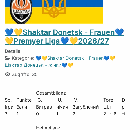
💙💛Shaktar Donetsk - Frauen💙
💛Premyer Liga💙💛2026/27
Details
Kategorie:
💙💛Shaktar Donetsk - Frauen💙💛
Шахтар Донецьк - жінки💙💛
Zugriffe: 35
Gesamtbilanz
Sp.
Punkte
G.
U.
V.
Tore
Diff
Ігри
бали
Виграв
нічия
Загублений
Цілі
різ
3
1
0
1
2
2
:
8
-6
Heimbilanz