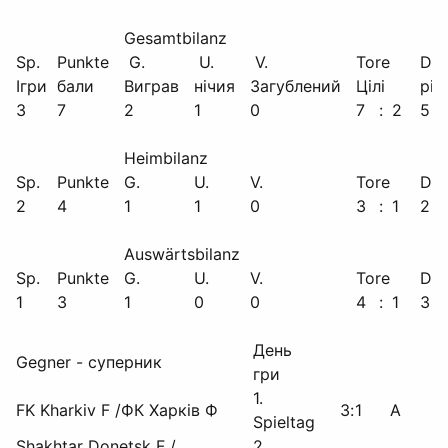
Gesamtbilanz
Sp.
Punkte
G.
U.
V.
Tore
Diff
Ігри
бали
Виграв
нічия
Загублений
Цілі
різ
3
7
2
1
0
7
:
2
5
Heimbilanz
Sp.
Punkte
G.
U.
V.
Tore
Diff
2
4
1
1
0
3
:
1
2
Auswärtsbilanz
Sp.
Punkte
G.
U.
V.
Tore
Diff
1
3
1
0
0
4
:
1
3
День
Gegner - суперник
гри
1.
FK Kharkiv F /ФК Харків Ф
3
:
1
A
Spieltag
Shakhtar Donetsk F /
2.