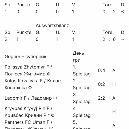
Sp.
Punkte
G.
U.
V.
Tore
Diff
1
0
0
0
1
0
:
2
-2
Auswärtsbilanz
Sp.
Punkte
G.
U.
V.
Tore
Diff
2
1
0
1
1
2
:
6
-4
День
Gegner - суперник
гри
Polissya Zhytomyr F /
1.
0
:
4
A
Полісся Житомир Ф
Spieltag
Kolos Kovalivka F / Колос
2.
0
:
2
H
Ковалівка Ф
Spieltag
3.
Ladomir F / Ладомир Ф
2
:
2
A
Spieltag
Kryvbas Kryvyj Rih F /
4.
H
Кривбас Кривий Ріг Ф
Spieltag
Panthers FC Uman F /
5.
A