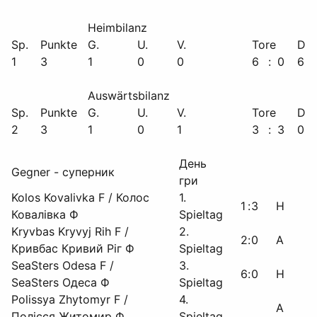
Heimbilanz
Sp.
Punkte
G.
U.
V.
Tore
Diff
1
3
1
0
0
6
:
0
6
Auswärtsbilanz
Sp.
Punkte
G.
U.
V.
Tore
Diff
2
3
1
0
1
3
:
3
0
День
Gegner - суперник
гри
Kolos Kovalivka F / Колос
1.
1
:
3
H
Ковалівка Ф
Spieltag
Kryvbas Kryvyj Rih F /
2.
2
:
0
A
Кривбас Кривий Ріг Ф
Spieltag
SeaSters Odesa F /
3.
6
:
0
H
SeaSters Одеса Ф
Spieltag
Polissya Zhytomyr F /
4.
A
Полісся Житомир Ф
Spieltag