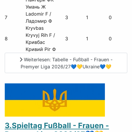
Умань Ж
Ladomir F /
7
3
1
0
Ладомир Ф
Kryvbas
Kryvyj Rih F /
8
3
1
0
Кривбас
Кривий Ріг Ф
Weiterlesen: Tabelle - Fußball - Frauen -
Premyer Liga 2026/27💙💛Ukraine💙💛
3.Spieltag Fußball - Frauen -