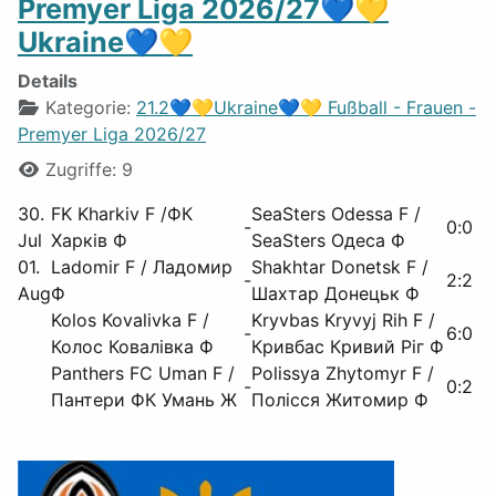
Premyer Liga 2026/27💙💛
Ukraine💙💛
Details
Kategorie:
21.2💙💛Ukraine💙💛 Fußball - Frauen -
Premyer Liga 2026/27
Zugriffe: 9
30.
FK Kharkiv F /ФК
SeaSters Odessa F /
-
0
:
0
Jul
Харків Ф
SeaSters Одеса Ф
01.
Ladomir F / Ладомир
Shakhtar Donetsk F /
-
2
:
2
Aug
Ф
Шахтар Донецьк Ф
Kolos Kovalivka F /
Kryvbas Kryvyj Rih F /
-
6
:
0
Колос Ковалівка Ф
Кривбас Кривий Ріг Ф
Panthers FC Uman F /
Polissya Zhytomyr F /
-
0
:
2
Пантери ФК Умань Ж
Полісся Житомир Ф