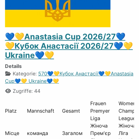
💙💛Anastasia Cup 2026/27💙
💛Кубок Анастасії 2026/27💙💛
Ukraine💙💛
Details
Kategorie:
570💙💛Кубок Анастасії💙💛Anastasia
Cup💙💛 Ukraine💙💛
Zugriffe: 44
Frauen
Women´
Platz
Mannschaft
Gesamt
Premyer
Champio
Liga
League
Жіноча
Жіноча
Місце
команда
Загалом
Прем'єр
Ліга