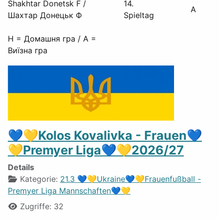
Shakhtar Donetsk F /
14.
A
Шахтар Донецьк Ф
Spieltag
H = Домашня гра / A =
Виїзна гра
💙💛Kolos Kovalivka - Frauen💙
💛Premyer Liga💙💛2026/27
Details
Kategorie:
21.3 💙💛Ukraine💙💛Frauenfußball -
Premyer Liga Mannschaften💙💛
Zugriffe: 32