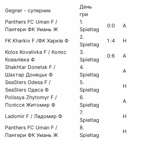
День
Gegner - суперник
гри
Panthers FC Uman F /
1.
0
:
0
A
Пантери ФК Умань Ж
Spieltag
2.
FK Kharkiv F /ФК Харків Ф
1
:
4
H
Spieltag
Kolos Kovalivka F / Колос
3.
0
:
6
A
Ковалівка Ф
Spieltag
Shakhtar Donetsk F /
4.
A
Шахтар Донецьк Ф
Spieltag
SeaSters Odesa F /
5.
H
SeaSters Одеса Ф
Spieltag
Polissya Zhytomyr F /
6.
A
Полісся Житомир Ф
Spieltag
7.
Ladomir F / Ладомир Ф
H
Spieltag
Panthers FC Uman F /
8.
H
Пантери ФК Умань Ж
Spieltag