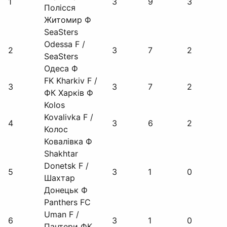
1
3
9
3
Полісся
Житомир Ф
SeaSters
Odessa F /
2
3
7
2
SeaSters
Одеса Ф
FK Kharkiv F /
3
3
7
2
ФК Харків Ф
Kolos
Kovalivka F /
4
3
6
2
Колос
Ковалівка Ф
Shakhtar
Donetsk F /
5
3
1
0
Шахтар
Донецьк Ф
Panthers FC
Uman F /
6
3
1
0
Пантери ФК