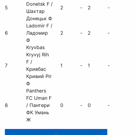
Donetsk F /
5
2
-
2
-
Шахтар
Донецьк Ф
Ladomir F /
6
Ладомир
2
-
2
-
Ф
Kryvbas
Kryvyj Rih
F /
7
1
-
1
-
Кривбас
Кривий Ріг
Ф
Panthers
FC Uman F
8
/ Пантери
0
-
0
-
ФК Умань
Ж