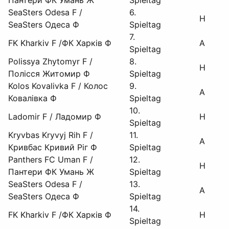
Пантери ФК Умань Ж
Spieltag
SeaSters Odesa F /
6.
H
SeaSters Одеса Ф
Spieltag
7.
FK Kharkiv F /ФК Харків Ф
A
Spieltag
Polissya Zhytomyr F /
8.
H
Полісся Житомир Ф
Spieltag
Kolos Kovalivka F / Колос
9.
A
Ковалівка Ф
Spieltag
10.
Ladomir F / Ладомир Ф
H
Spieltag
Kryvbas Kryvyj Rih F /
11.
A
Кривбас Кривий Ріг Ф
Spieltag
Panthers FC Uman F /
12.
H
Пантери ФК Умань Ж
Spieltag
SeaSters Odesa F /
13.
A
SeaSters Одеса Ф
Spieltag
14.
FK Kharkiv F /ФК Харків Ф
H
Spieltag