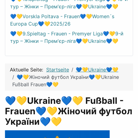
тур – Жінки – Прем'єр-ліга💙💛Ukraine💙💛
💙💛Vorskla Poltava - Frauen💙💛Women´s
Europa Cup💙💛2025/26
💙💛9.Spieltag - Frauen - Premyer Liga💙💛9-й
тур – Жінки – Прем'єр-ліга💙💛Ukraine💙💛
Aktuelle Seite:
Startseite
💙💛Ukraine💙💛
💙💛Жіночий футбол України💙💛Ukraine
Fußball Frauen💙💛
💙💛Ukraine💙💛 Fußball -
Frauen💙💛Жіночий футбол
України💙💛