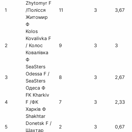
Zhytomyr F
1
/Полісся
11
3
3,67
Житомир
Ф
Kolos
Kovalivka F
2
/ Колос
9
3
3
Ковалівка
Ф
SeaSters
Odessa F /
3
8
3
2,67
SeaSters
Одеса Ф
FK Kharkiv
4
F /ФК
7
3
2,33
Харків Ф
Shakhtar
Donetsk F /
5
2
3
0,67
Шахтар