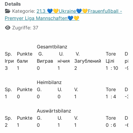
Details
Kategorie:
21.3 💙💛Ukraine💙💛Frauenfußball -
Premyer Liga Mannschaften💙💛
Zugriffe: 37
Gesamtbilanz
Sp.
Punkte
G.
U.
V.
Tore
Diff
Ігри
бали
Виграв
нічия
Загублений
Цілі
різ
3
1
0
1
2
1
:
10
-9
Heimbilanz
Sp.
Punkte
G.
U.
V.
Tore
Diff
1
0
0
0
1
1
:
4
-3
Auswärtsbilanz
Sp.
Punkte
G.
U.
V.
Tore
Diff
2
1
0
1
1
0
:
6
-6