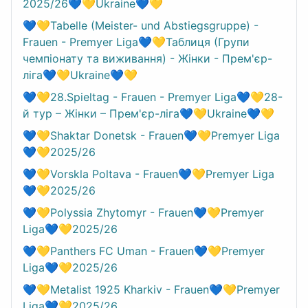
2025/26💙💛Ukraine💙💛
💙💛Tabelle (Meister- und Abstiegsgruppe) -
Frauen - Premyer Liga💙💛Таблиця (Групи
чемпіонату та виживання) - Жінки - Прем'єр-
ліга💙💛Ukraine💙💛
💙💛28.Spieltag - Frauen - Premyer Liga💙💛28-
й тур – Жінки – Прем'єр-ліга💙💛Ukraine💙💛
💙💛Shaktar Donetsk - Frauen💙💛Premyer Liga
💙💛2025/26
💙💛Vorskla Poltava - Frauen💙💛Premyer Liga
💙💛2025/26
💙💛Polyssia Zhytomyr - Frauen💙💛Premyer
Liga💙💛2025/26
💙💛Panthers FC Uman - Frauen💙💛Premyer
Liga💙💛2025/26
💙💛Metalist 1925 Kharkiv - Frauen💙💛Premyer
Liga💙💛2025/26