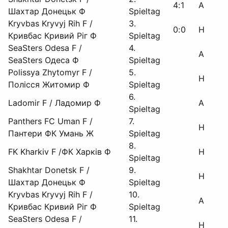
4
:
1
A
Шахтар Донецьк Ф
Spieltag
Kryvbas Kryvyj Rih F /
3.
0
:
0
H
Кривбас Кривий Ріг Ф
Spieltag
SeaSters Odesa F /
4.
A
SeaSters Одеса Ф
Spieltag
Polissya Zhytomyr F /
5.
H
Полісся Житомир Ф
Spieltag
6.
Ladomir F / Ладомир Ф
A
Spieltag
Panthers FC Uman F /
7.
H
Пантери ФК Умань Ж
Spieltag
8.
FK Kharkiv F /ФК Харків Ф
H
Spieltag
Shakhtar Donetsk F /
9.
H
Шахтар Донецьк Ф
Spieltag
Kryvbas Kryvyj Rih F /
10.
A
Кривбас Кривий Ріг Ф
Spieltag
SeaSters Odesa F /
11.
H