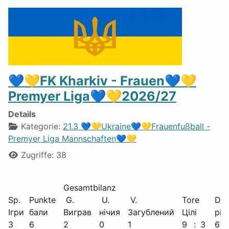
💙💛FK Kharkiv - Frauen💙💛
Premyer Liga💙💛2026/27
Details
Kategorie:
21.3 💙💛Ukraine💙💛Frauenfußball -
Premyer Liga Mannschaften💙💛
Zugriffe: 38
Gesamtbilanz
Sp.
Punkte
G.
U.
V.
Tore
Diff
Ігри
бали
Виграв
нічия
Загублений
Цілі
різ
3
6
2
0
1
9
:
3
6