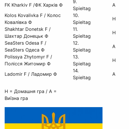
9.
FK Kharkiv F /ФК Харків Ф
A
Spieltag
Kolos Kovalivka F / Колос
10.
H
Ковалівка Ф
Spieltag
Shakhtar Donetsk F /
11.
H
Шахтар Донецьк Ф
Spieltag
SeaSters Odesa F /
12.
A
SeaSters Одеса Ф
Spieltag
Polissya Zhytomyr F /
13.
H
Полісся Житомир Ф
Spieltag
14.
Ladomir F / Ладомир Ф
A
Spieltag
H = Домашня гра / A =
Виїзна гра