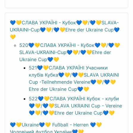
💙💛СЛАВА УКРАЇНІ - Кубок💙💛/💙💛SLAVA-
UKRAINI-Cup💙💛/💙💛Ehre der Ukraine Cup💙
💛
520💙💛СЛАВА УКРАЇНІ - Кубок💙💛/💙💛
SLAVA-UKRAINI-Cup💙💛/💙💛Ehre der
Ukraine Cup💙💛
521💙💛СЛАВА УКРАЇНІ Учасники
клубів Кубка💙💛/💙💛SLAVA UKRAINI
Cup -Teilnehmende Vereine💙💛/💙💛
Ehre der Ukraine Cup💙💛
522💙💛СЛАВА УКРАЇНІ Кубок - клуби
💙💛/💙💛SLAVA UKRAINI Cup - Vereine
💙💛/💙💛Ehre der Ukraine Cup💙💛
💙💛Ukraine💙💛 Fußball - Herren 💙💛
Чоловічий футбол України💙💛