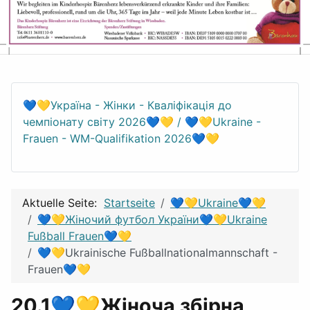
💙💛Україна - Жінки - Кваліфікація до
чемпіонату світу 2026💙💛 / 💙💛Ukraine -
Frauen - WM-Qualifikation 2026💙💛
Aktuelle Seite:
Startseite
💙💛Ukraine💙💛
💙💛Жіночий футбол України💙💛Ukraine
Fußball Frauen💙💛
💙💛Ukrainische Fußballnationalmannschaft -
Frauen💙💛
20.1💙💛Жіноча збірна