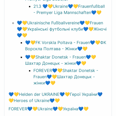
21.3 💙💛Ukraine💙💛Frauenfußball
- Premyer Liga Mannschaften💙💛
💙💛Ukrainische Fußballvereine💙💛Frauen
💙💛Українські футбольні клуби💙💛Жіночі
💙💛
💙💛FK Vorskla Poltava - Frauen💙💛ФК
Ворскла Полтава - Жінки💙💛
💙💛Shaktar Donetsk - Frauen💙💛
Шахтар Донецьк - жінки💙💛
FOREVER💙💛Shaktar Donetsk -
Frauen💙💛Шахтар Донецьк -
жінки💙💛
💙💛Helden der UKRAINE💙💛Герої України💙
💛Heroes of Ukraine💙💛
FOREVER💙💛Ukraine💙💛Україна💙💛