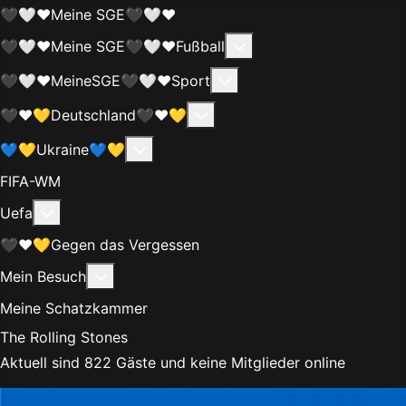
🖤🤍❤️Meine SGE🖤🤍❤️
Weitere Informationen
🖤🤍❤️Meine SGE🖤🤍❤️Fußball
Weitere Informationen:
🖤🤍❤️MeineSGE🖤🤍❤️Sport
Weitere Informationen: 🖤❤
🖤❤️💛Deutschland🖤❤️💛
Weitere Informationen: 💙💛Ukraine
💙💛Ukraine💙💛
FIFA-WM
Weitere Informationen: Uefa
Uefa
🖤❤️💛Gegen das Vergessen
Weitere Informationen: Mein Besuch
Mein Besuch
Meine Schatzkammer
The Rolling Stones
Aktuell sind 822 Gäste und keine Mitglieder online