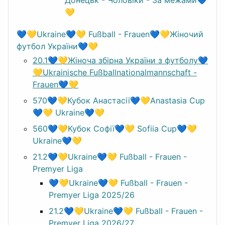
💛
💙💛Ukraine💙💛 Fußball - Frauen💙💛Жіночий
футбол України💙💛
20.1💙💛Жіноча збірна України з футболу💙
💛Ukrainische Fußballnationalmannschaft -
Frauen💙💛
570💙💛Кубок Анастасії💙💛Anastasia Cup
💙💛 Ukraine💙💛
560💙💛Кубок Софії💙💛 Sofiia Cup💙💛
Ukraine💙💛
21.2💙💛Ukraine💙💛 Fußball - Frauen -
Premyer Liga
💙💛Ukraine💙💛 Fußball - Frauen -
Premyer Liga 2025/26
21.2💙💛Ukraine💙💛 Fußball - Frauen -
Premyer Liga 2026/27