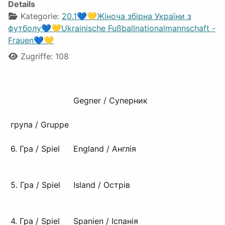
Details
Kategorie:
20.1💙💛Жіноча збірна України з
футболу💙💛Ukrainische Fußballnationalmannschaft -
Frauen💙💛
Zugriffe: 108
Gegner / Суперник
група / Gruppe
6. Гра / Spiel
England / Англія
5. Гра / Spiel
Island / Острів
4. Гра / Spiel
Spanien / Іспанія