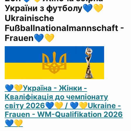
України з футболу💙💛
Ukrainische
Fußballnationalmannschaft -
Frauen💙💛
💙💛Україна - Жінки -
Кваліфікація до чемпіонату
світу 2026💙💛 / 💙💛Ukraine -
Frauen - WM-Qualifikation 2026
💙💛