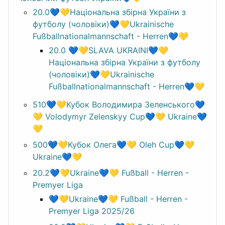
20.0💙💛Національна збірна України з
футболу (чоловіки)💙💛Ukrainische
Fußballnationalmannschaft - Herren💙💛
20.0 💙💛SLAVA UKRAINI💙💛
Національна збірна України з футболу
(чоловіки)💙💛Ukrainische
Fußballnationalmannschaft - Herren💙💛
510💙💛Кубок Володимира Зеленського💙
💛 Volodymyr Zelenskyy Cup💙💛 Ukraine💙
💛
500💙💛Кубок Олега💙💛 Oleh Cup💙💛
Ukraine💙💛
20.2💙💛Ukraine💙💛 Fußball - Herren -
Premyer Liga
💙💛Ukraine💙💛 Fußball - Herren -
Premyer Liga 2025/26