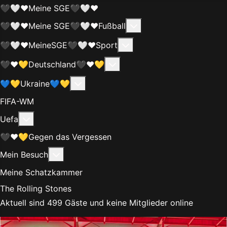
🖤🤍❤️Meine SGE🖤🤍❤️
Weitere Informationen
🖤🤍❤️Meine SGE🖤🤍❤️Fußball
Weitere Informationen:
🖤🤍❤️MeineSGE🖤🤍❤️Sport
Weitere Informationen: 🖤❤
🖤❤️💛Deutschland🖤❤️💛
Weitere Informationen: 💙💛Ukraine
💙💛Ukraine💙💛
FIFA-WM
Weitere Informationen: Uefa
Uefa
🖤❤️💛Gegen das Vergessen
Weitere Informationen: Mein Besuch
Mein Besuch
Meine Schatzkammer
The Rolling Stones
Aktuell sind 499 Gäste und keine Mitglieder online