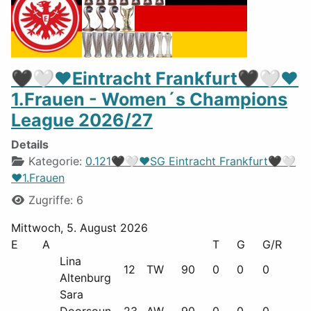
🖤🤍❤️Eintracht Frankfurt🖤🤍❤️
1.Frauen - Women´s Champions
League 2026/27
Details
Kategorie:
0.121🖤🤍❤️SG Eintracht Frankfurt🖤🤍
❤️1.Frauen
Zugriffe: 6
Mittwoch, 5. August 2026
E
A
T
G
G/R
R
Lina
12
TW
90
0
0
0
0
Altenburg
Sara
Doorsoun-
23
AW
90
0
0
0
0