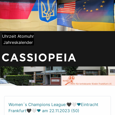
Uhrzeit Atomuhr
Jahreskalender
Women´s Champions League:🖤🤍❤️Eintracht
Frankfurt🖤🤍❤️ am 22.11.2023 (50)