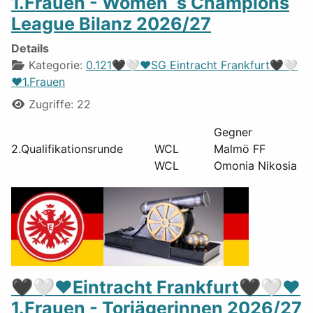
1.Frauen - Women´s Champions
League Bilanz 2026/27
Details
Kategorie:
0.121🖤🤍❤️SG Eintracht Frankfurt🖤🤍
❤️1.Frauen
Zugriffe: 22
Ge
2.Qualifikationsrunde
WCL
Malmö FF
WCL
Omonia Nikosia
🖤🤍❤️Eintracht Frankfurt🖤🤍❤️
1.Frauen - Torjägerinnen 2026/27