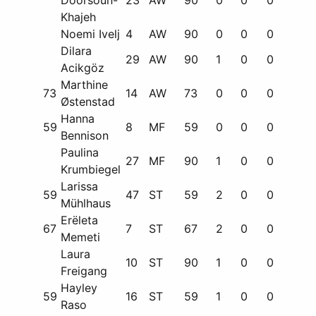
Khajeh
Noemi Ivelj
4
AW
90
0
0
0
0
Dilara
29
AW
90
1
0
0
0
Acikgöz
Marthine
73
14
AW
73
0
0
0
0
Østenstad
Hanna
59
8
MF
59
0
0
0
0
Bennison
Paulina
27
MF
90
1
0
0
0
Krumbiegel
Larissa
59
47
ST
59
2
0
0
0
Mühlhaus
Erëleta
67
7
ST
67
2
0
0
0
Memeti
Laura
10
ST
90
1
0
0
0
Freigang
Hayley
59
16
ST
59
1
0
0
0
Raso