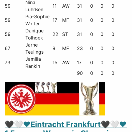
Nina
59
11
AW
31
0
0
0
0
Lührßen
Pia-Sophie
59
17
MF
31
0
0
0
0
Wolter
Danique
59
22
ST
31
0
0
0
0
Tolhoek
Jarne
67
9
MF
23
0
0
0
0
Teulings
Jamilla
73
15
AW
17
0
0
0
0
Rankin
90
0
0
0
0
🖤🤍❤️Eintracht Frankfurt🖤🤍❤️