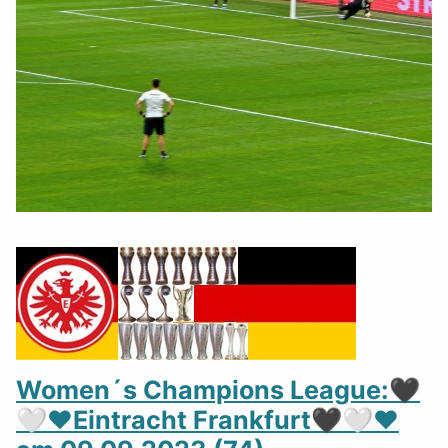
Women´s Champions League:🖤
🤍❤️Eintracht Frankfurt🖤🤍❤️