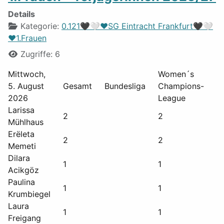
Details
Kategorie:
0.121🖤🤍❤️SG Eintracht Frankfurt🖤🤍
❤️1.Frauen
Zugriffe: 6
Mittwoch,
Women´s
D
5. August
Gesamt
Bundesliga
Champions-
P
2026
League
Larissa
2
2
Mühlhaus
Erëleta
2
2
Memeti
Dilara
1
1
Acikgöz
Paulina
1
1
Krumbiegel
Laura
1
1
Freigang