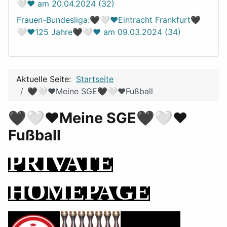
🤍❤️ am 20.04.2024 (32)
Frauen-Bundesliga:🖤🤍❤️Eintracht Frankfurt🖤
🤍❤️125 Jahre🖤🤍❤️ am 09.03.2024 (34)
Aktuelle Seite:
Startseite
🖤🤍❤️Meine SGE🖤🤍❤️Fußball
🖤🤍❤️Meine SGE🖤🤍❤️
Fußball
PRIVATE
HOMEPAGE