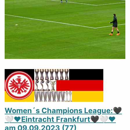
Women´s Champions League:🖤
🤍❤️Eintracht Frankfurt🖤🤍❤️
am 09.09.2023 (77)