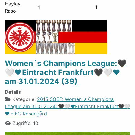
Hayley
1
1
Raso
Women´s Champions League:🖤
🤍❤️Eintracht Frankfurt🖤🤍❤️
am 31.01.2024 (39)
Details
Kategorie:
2015 SGEF: Women´s Champions
League am 31.01.2024: 🖤🤍❤️Eintracht Frankfurt🖤🤍
❤️ - FC Rosengård
Zugriffe: 10