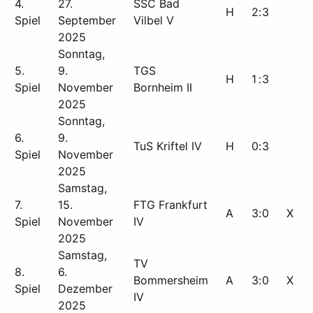
4.
27.
SSC Bad
H
2
:
3
Spiel
September
Vilbel V
2025
Sonntag,
5.
9.
TGS
H
1
:
3
Spiel
November
Bornheim II
2025
Sonntag,
6.
9.
TuS Kriftel IV
H
0
:
3
Spiel
November
2025
Samstag,
7.
15.
FTG Frankfurt
A
3
:
0
X
Spiel
November
IV
2025
Samstag,
TV
8.
6.
Bommersheim
A
3
:
0
X
Spiel
Dezember
IV
2025