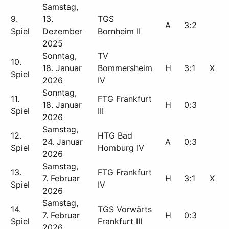
Samstag,
9.
13.
TGS
A
3
:
2
Spiel
Dezember
Bornheim II
2025
Sonntag,
TV
10.
18. Januar
Bommersheim
H
3
:
1
X
Spiel
2026
IV
Sonntag,
11.
FTG Frankfurt
18. Januar
H
0
:
3
Spiel
III
2026
Samstag,
12.
HTG Bad
24. Januar
A
0
:
3
Spiel
Homburg IV
2026
Samstag,
13.
FTG Frankfurt
7. Februar
H
3
:
1
X
Spiel
IV
2026
Samstag,
14.
TGS Vorwärts
7. Februar
H
0
:
3
Spiel
Frankfurt III
2026