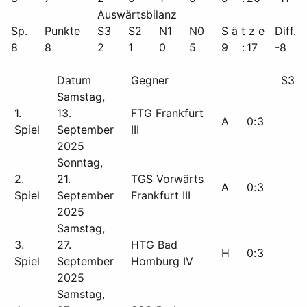
Auswärtsbilanz
Sp.
Punkte
S3
S2
N1
N0
S ä t z e
Diff.
8
8
2
1
0
5
9
:
17
-8
Datum
Gegner
S3
Samstag,
1.
13.
FTG Frankfurt
A
0
:
3
Spiel
September
III
2025
Sonntag,
2.
21.
TGS Vorwärts
A
0
:
3
Spiel
September
Frankfurt III
2025
Samstag,
3.
27.
HTG Bad
H
0
:
3
Spiel
September
Homburg IV
2025
Samstag,