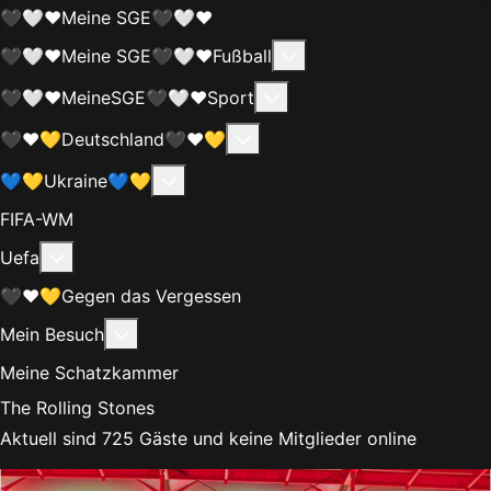
🖤🤍❤️Meine SGE🖤🤍❤️
Weitere Informationen
🖤🤍❤️Meine SGE🖤🤍❤️Fußball
Weitere Informationen:
🖤🤍❤️MeineSGE🖤🤍❤️Sport
Weitere Informationen: 🖤❤
🖤❤️💛Deutschland🖤❤️💛
Weitere Informationen: 💙💛Ukraine
💙💛Ukraine💙💛
FIFA-WM
Weitere Informationen: Uefa
Uefa
🖤❤️💛Gegen das Vergessen
Weitere Informationen: Mein Besuch
Mein Besuch
Meine Schatzkammer
The Rolling Stones
Aktuell sind 725 Gäste und keine Mitglieder online