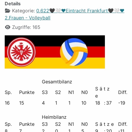
Details
Kategorie:
0.622🖤🤍❤️Eintracht Frankfurt🖤🤍❤️
2.Frauen - Volleyball
Zugriffe: 165
Gesamtbilanz
S ä t z
Sp.
Punkte
S3
S2
N1
N0
Diff.
e
16
15
4
1
1
10
18
:
37
-19
Heimbilanz
Sp.
Punkte
S3
S2
N1
N0
S ä t z e
Diff.
8
7
2
0
1
5
9
:
20
-11