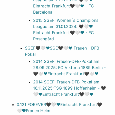
Eintracht Frankfurt🖤🤍❤️ - FC
Barcelona
2015 SGEF: Women´s Champions
League am 31.01.2024: 🖤🤍❤️
Eintracht Frankfurt🖤🤍❤️ - FC
Rosengård
SGEF🖤🤍❤️SGE🖤🤍❤️ Frauen - DFB-
Pokal
2014 SGEF: Frauen-DFB-Pokal am
28.09.2025: FC Viktoria 1889 Berlin -
🖤🤍❤️Eintracht Frankfurt🖤🤍❤️
2014 SGEF: Frauen-DFB-Pokal am
16.11.2025:TSG 1899 Hoffenheim - 🖤
🤍❤️Eintracht Frankfurt🖤🤍❤️
0.121 FOREVER🖤🤍❤️Eintracht Frankfurt🖤
🤍❤️Frauen Heim