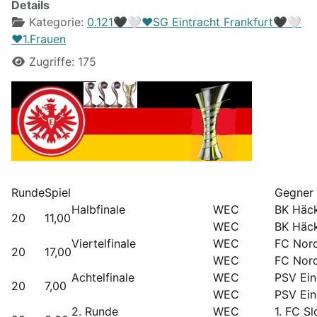
Details
Kategorie:
0.121🖤🤍❤️SG Eintracht Frankfurt🖤🤍
❤️1.Frauen
Zugriffe: 175
Runde
Spiel
Halbfinale
WEC
BK Häc
20
11,00
WEC
BK Häc
Viertelfinale
WEC
FC Nord
20
17,00
WEC
FC Nord
Achtelfinale
WEC
PSV Ei
20
7,00
WEC
PSV Ei
2. Runde
WEC
1. FC S