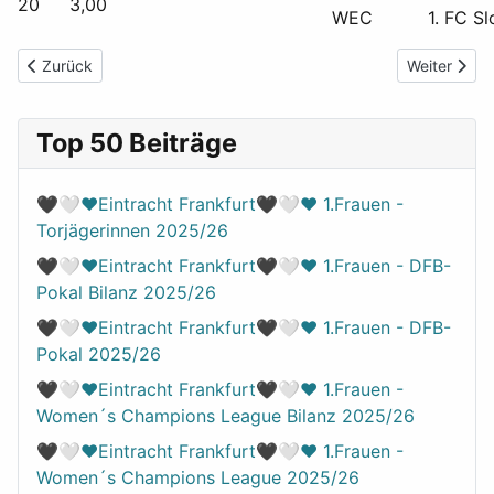
20
3,00
WEC
1. FC S
Vorheriger Beitrag: 🖤🤍❤️Eintracht Frankfurt🖤🤍❤️ 1.Frauen
Nächster Be
Zurück
Weiter
Top 50 Beiträge
🖤🤍❤️Eintracht Frankfurt🖤🤍❤️ 1.Frauen -
Torjägerinnen 2025/26
🖤🤍❤️Eintracht Frankfurt🖤🤍❤️ 1.Frauen - DFB-
Pokal Bilanz 2025/26
🖤🤍❤️Eintracht Frankfurt🖤🤍❤️ 1.Frauen - DFB-
Pokal 2025/26
🖤🤍❤️Eintracht Frankfurt🖤🤍❤️ 1.Frauen -
Women´s Champions League Bilanz 2025/26
🖤🤍❤️Eintracht Frankfurt🖤🤍❤️ 1.Frauen -
Women´s Champions League 2025/26