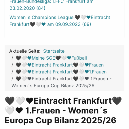
Frauen-Bundesliga: 1.FFC Frankfurt am
23.02.2020 (84)
Women´s Champions League:🖤🤍❤️Eintracht
Frankfurt🖤🤍❤️ am 09.09.2023 (69)
Aktuelle Seite:
Startseite
🖤🤍❤️Meine SGE🖤🤍❤️Fußball
🖤🤍❤️Eintracht Frankfurt🖤🤍❤️Frauen
🖤🤍❤️Eintracht Frankfurt🖤🤍❤️1.Frauen
🖤🤍❤️Eintracht Frankfurt🖤🤍❤️ 1.Frauen -
Women´s Europa Cup Bilanz 2025/26
🖤🤍❤️Eintracht Frankfurt🖤
🤍❤️ 1.Frauen - Women´s
Europa Cup Bilanz 2025/26