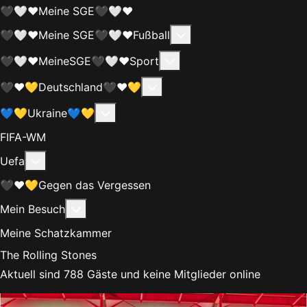
🖤🤍❤️Meine SGE🖤🤍❤️
Weitere Informationen
🖤🤍❤️Meine SGE🖤🤍❤️Fußball
Weitere Informationen:
🖤🤍❤️MeineSGE🖤🤍❤️Sport
Weitere Informationen: 🖤❤
🖤❤️💛Deutschland🖤❤️💛
Weitere Informationen: 💙💛Ukraine
💙💛Ukraine💙💛
FIFA-WM
Weitere Informationen: Uefa
Uefa
🖤❤️💛Gegen das Vergessen
Weitere Informationen: Mein Besuch
Mein Besuch
Meine Schatzkammer
The Rolling Stones
Aktuell sind 788 Gäste und keine Mitglieder online